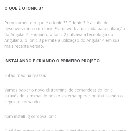
O QUE É O IONIC 3?
Primeiramente o que é o Ionic 3? O Ionic 3 é a suíte de
desenvolvimento do Ionic Framework atualizada para utilização
do Angular 4. Enquanto o Ionic 2 utilizava a tecnologia do
Angular 2, o Ionic 3 permite a utilização do Angular 4 em sua
mais recente versão.
INSTALANDO E CRIANDO O PRIMEIRO PROJETO
Então mão na massa:
Vamos baixar o novo cli (terminal de comandos) do Ionic
através do terminal do nosso sistema operacional utilizando o
seguinte comando:
npm install -g cordova ionic
O código acima atualiza o Ionic já instalado para a mais recente