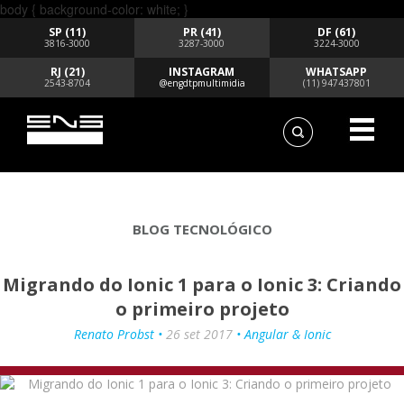
body { background-color: white; }
SP (11)
PR (41)
DF (61)
3816-3000
3287-3000
3224-3000
RJ (21)
INSTAGRAM
WHATSAPP
2543-8704
@engdtpmultimidia
(11) 947437801
BLOG TECNOLÓGICO
Migrando do Ionic 1 para o Ionic 3: Criando
o primeiro projeto
Renato Probst •
26 set 2017
• Angular & Ionic